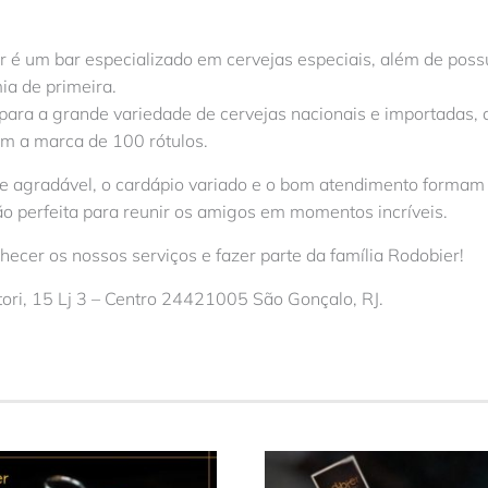
 é um bar especializado em cervejas especiais, além de poss
ia de primeira.
ara a grande variedade de cervejas nacionais e importadas, 
am a marca de 100 rótulos.
e agradável, o cardápio variado e o bom atendimento formam
o perfeita para reunir os amigos em momentos incríveis.
ecer os nossos serviços e fazer parte da família Rodobier!
ori, 15 Lj 3 – Centro 24421005 São Gonçalo, RJ.