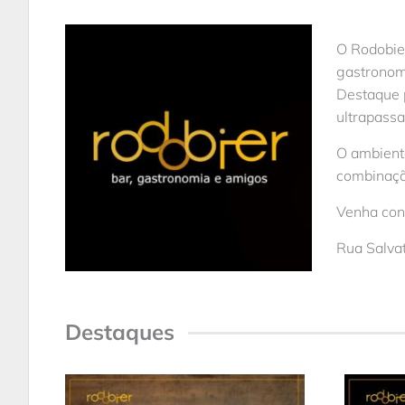
O Rodobier
gastronom
Destaque p
ultrapass
O ambient
combinaçã
Venha conh
Rua Salvat
Destaques