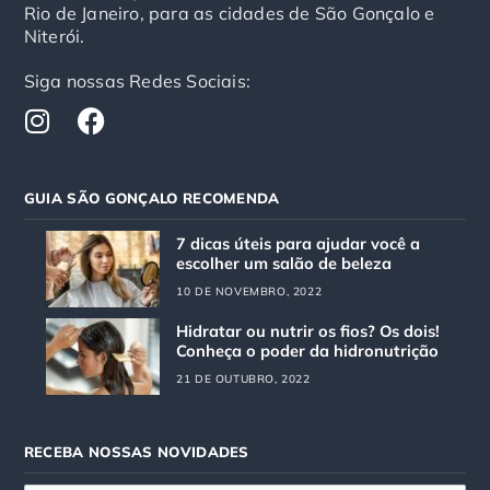
Rio de Janeiro, para as cidades de São Gonçalo e
Niterói.
Siga nossas Redes Sociais:
I
F
n
a
s
c
t
e
GUIA SÃO GONÇALO RECOMENDA
a
b
g
o
7 dicas úteis para ajudar você a
r
o
escolher um salão de beleza
a
k
10 DE NOVEMBRO, 2022
m
Hidratar ou nutrir os fios? Os dois!
Conheça o poder da hidronutrição
21 DE OUTUBRO, 2022
RECEBA NOSSAS NOVIDADES