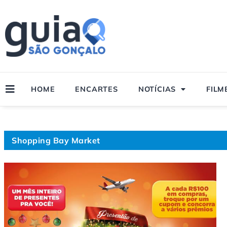
Ir
para
o
conteúdo
HOME
ENCARTES
NOTÍCIAS
FILM
Shopping Bay Market
Page
Page
P