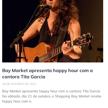
Bay Market apresenta happy hour com a
cantora Tita Garcia
18 DE OUTUBRO DE 2017
Bay Market apresenta happy hour com a cantora Tita Garcia
No sábado, dia 21 de outubro, o Shopping Bay Market recebe
happy hour com a