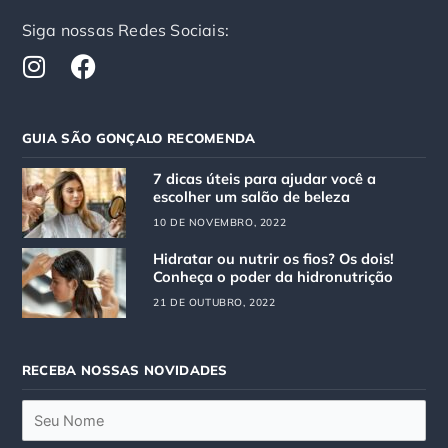
Siga nossas Redes Sociais:
I
F
n
a
s
c
t
e
GUIA SÃO GONÇALO RECOMENDA
a
b
g
o
7 dicas úteis para ajudar você a
r
o
escolher um salão de beleza
a
k
10 DE NOVEMBRO, 2022
m
Hidratar ou nutrir os fios? Os dois!
Conheça o poder da hidronutrição
21 DE OUTUBRO, 2022
RECEBA NOSSAS NOVIDADES