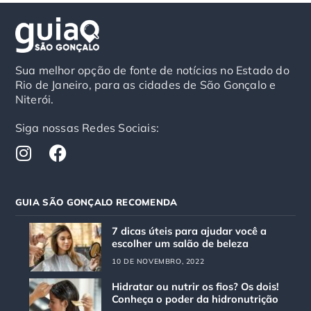
Sua melhor opção de fonte de notícias no Estado do
Rio de Janeiro, para as cidades de São Gonçalo e
Niterói.
Siga nossas Redes Sociais:
I
F
n
a
s
c
t
e
GUIA SÃO GONÇALO RECOMENDA
a
b
g
o
7 dicas úteis para ajudar você a
r
o
escolher um salão de beleza
a
k
10 DE NOVEMBRO, 2022
m
Hidratar ou nutrir os fios? Os dois!
Conheça o poder da hidronutrição