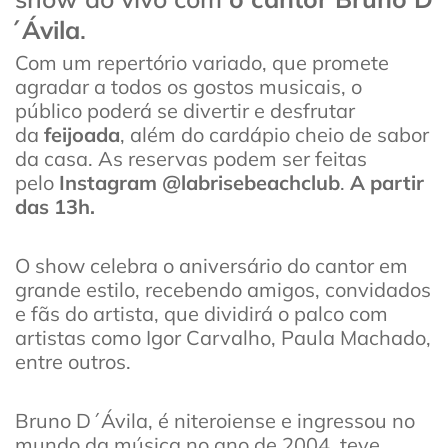
́ Ávila
.
Com um repertório variado, que promete
agradar a todos os gostos musicais, o
público poderá se divertir e desfrutar
da
feijoada
, além do cardápio cheio de sabor
da casa. As reservas podem ser feitas
pelo
Instagram @labrisebeachclub
.
A partir
das 13h.
O show celebra o aniversário do cantor em
grande estilo, recebendo amigos, convidados
e fãs do artista, que dividirá o palco com
artistas como Igor Carvalho, Paula Machado,
entre outros.
Bruno D´Ávila, é niteroiense e ingressou no
mundo da música no ano de 2004, teve