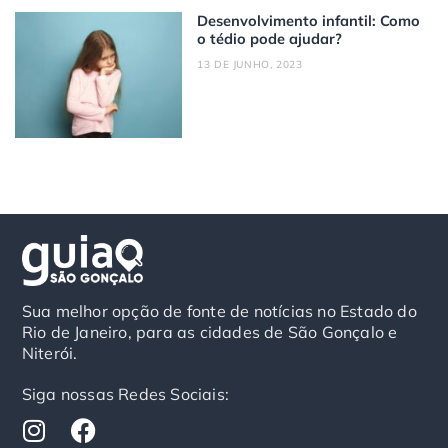
Desenvolvimento infantil: Como
o tédio pode ajudar?
13 DE JUNHO, 2023
Sua melhor opção de fonte de notícias no Estado do
Rio de Janeiro, para as cidades de São Gonçalo e
Niterói.
Siga nossas Redes Sociais:
I
F
n
a