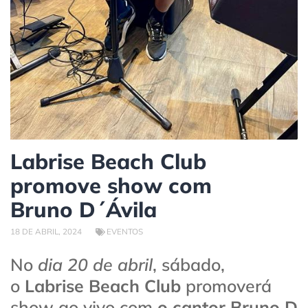
Labrise Beach Club
promove show com
Bruno D´Ávila
18 DE ABRIL, 2024
EVENTOS
No
dia 20 de abril
, sábado,
o
Labrise Beach Club
promoverá
show ao vivo com
o cantor Bruno D