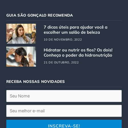
s
c
t
e
GUIA SÃO GONÇALO RECOMENDA
a
b
g
o
7 dicas úteis para ajudar você a
r
o
escolher um salão de beleza
a
k
10 DE NOVEMBRO, 2022
m
Hidratar ou nutrir os fios? Os dois!
Conheça o poder da hidronutrição
21 DE OUTUBRO, 2022
RECEBA NOSSAS NOVIDADES