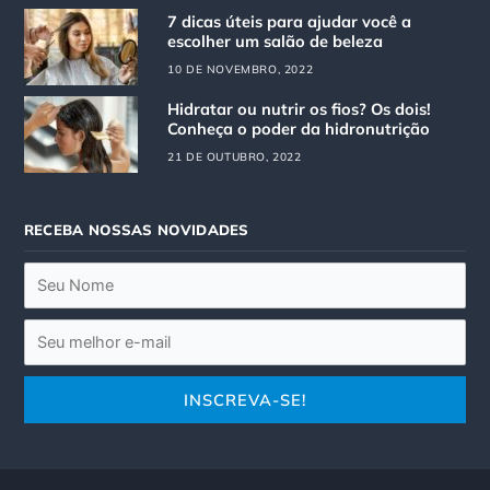
g
o
7 dicas úteis para ajudar você a
r
o
escolher um salão de beleza
a
k
10 DE NOVEMBRO, 2022
m
Hidratar ou nutrir os fios? Os dois!
Conheça o poder da hidronutrição
21 DE OUTUBRO, 2022
RECEBA NOSSAS NOVIDADES