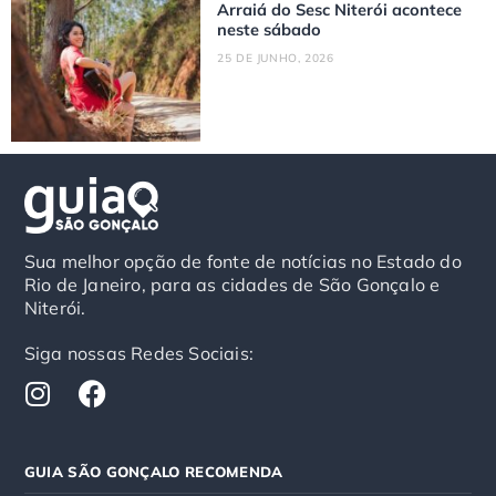
Arraiá do Sesc Niterói acontece
neste sábado
25 DE JUNHO, 2026
Sua melhor opção de fonte de notícias no Estado do
Rio de Janeiro, para as cidades de São Gonçalo e
Niterói.
Siga nossas Redes Sociais:
I
F
n
a
s
c
t
e
GUIA SÃO GONÇALO RECOMENDA
a
b