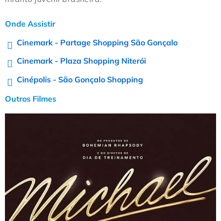
Onde Assistir
Cinemark - Partage Shopping São Gonçalo
Cinemark - Plaza Shopping Niterói
Cinépolis - São Gonçalo Shopping
Outros Filmes