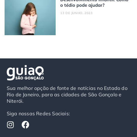
o tédio pode ajudar?
13 DE JUNHO, 2023
Sua melhor opção de fonte de notícias no Estado do
Rio de Janeiro, para as cidades de São Gonçalo e
Niterói.
Siga nossas Redes Sociais:
I
F
n
a
s
c