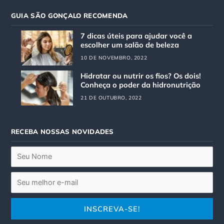
t
e
GUIA SÃO GONÇALO RECOMENDA
a
b
g
o
7 dicas úteis para ajudar você a
r
o
escolher um salão de beleza
a
k
10 DE NOVEMBRO, 2022
m
Hidratar ou nutrir os fios? Os dois!
Conheça o poder da hidronutrição
21 DE OUTUBRO, 2022
RECEBA NOSSAS NOVIDADES