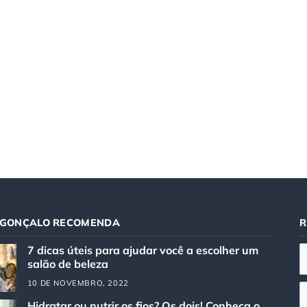
 GONÇALO RECOMENDA
R
7 dicas úteis para ajudar você a escolher um
salão de beleza
10 DE NOVEMBRO, 2022
Hidratar ou nutrir os fios? Os dois! Conheça o