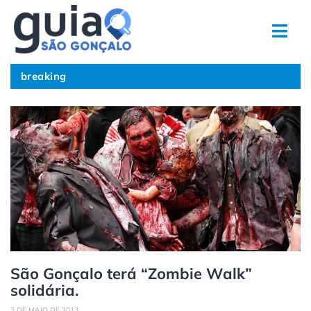
Ir
para
o
conteúdo
breaking
São Gonçalo terá “Zombie Walk”
solidária.
3 DE MAIO DE 2013