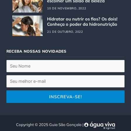
r
o
escolher um salão de beleza
a
k
10 DE NOVEMBRO, 2022
m
Hidratar ou nutrir os fios? Os dois!
Conheça o poder da hidronutrição
21 DE OUTUBRO, 2022
RECEBA NOSSAS NOVIDADES
Copyright © 2025 Guia São Gonçalo |