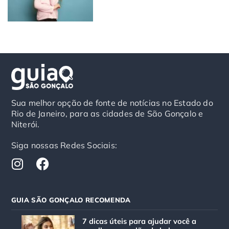
Sua melhor opção de fonte de notícias no Estado do
Rio de Janeiro, para as cidades de São Gonçalo e
Niterói.
Siga nossas Redes Sociais:
I
F
n
a
s
c
t
e
GUIA SÃO GONÇALO RECOMENDA
a
b
g
o
7 dicas úteis para ajudar você a