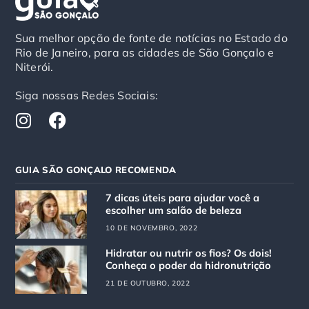
Sua melhor opção de fonte de notícias no Estado do
Rio de Janeiro, para as cidades de São Gonçalo e
Niterói.
Siga nossas Redes Sociais:
I
F
n
a
s
c
t
e
GUIA SÃO GONÇALO RECOMENDA
a
b
g
o
7 dicas úteis para ajudar você a
r
o
escolher um salão de beleza
a
k
10 DE NOVEMBRO, 2022
m
Hidratar ou nutrir os fios? Os dois!
Conheça o poder da hidronutrição
21 DE OUTUBRO, 2022