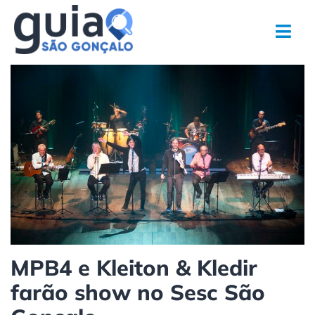
Ir
para
o
conteúdo
MPB4 e Kleiton & Kledir
farão show no Sesc São