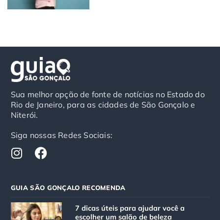
Sua melhor opção de fonte de notícias no Estado do
Rio de Janeiro, para as cidades de São Gonçalo e
Niterói.
Siga nossas Redes Sociais:
I
F
n
a
s
c
t
e
GUIA SÃO GONÇALO RECOMENDA
a
b
g
o
7 dicas úteis para ajudar você a
r
o
escolher um salão de beleza