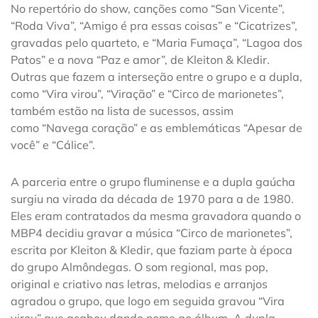
No repertório do show, canções como “San Vicente”,
“Roda Viva”, “Amigo é pra essas coisas” e “Cicatrizes”,
gravadas pelo quarteto, e “Maria Fumaça”, “Lagoa dos
Patos” e a nova “Paz e amor”, de Kleiton & Kledir.
Outras que fazem a interseção entre o grupo e a dupla,
como “Vira virou”, “Viração” e “Circo de marionetes”,
também estão na lista de sucessos, assim
como “Navega coração” e as emblemáticas “Apesar de
você” e “Cálice”.
A parceria entre o grupo fluminense e a dupla gaúcha
surgiu na virada da década de 1970 para a de 1980.
Eles eram contratados da mesma gravadora quando o
MBP4 decidiu gravar a música “Circo de marionetes”,
escrita por Kleiton & Kledir, que faziam parte à época
do grupo Almôndegas. O som regional, mas pop,
original e criativo nas letras, melodias e arranjos
agradou o grupo, que logo em seguida gravou “Vira
virou” que acabou dando nome ao álbum. A dupla