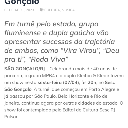
Gonçalo
03 DE ABRIL, 2023
CULTURA
,
MÚSICA
Em turnê pelo estado, grupo
fluminense e dupla gaúcha vão
apresentar sucessos da trajetória
de ambos, como “Vira Virou”, “Deu
pra ti”, “Roda Viva”
SÃO GONÇALO/RJ
– Celebrando mais de 40 anos de
parceria, o grupo MPB4 e a dupla Kleiton & Kledir fazem
um show nesta
sexta-feira (07/04)
, às
20h
, no
Sesc
São Gonçalo
. A turnê, que começou em Porto Alegre e
já passou por São Paulo, Belo Horizonte e Rio de
Janeiro, continua agora por outras cidades do estado. O
show foi contemplado pelo Edital de Cultura Sesc RJ
Pulsar.