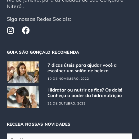
Niterói.
Siga nossas Redes Sociais:
I
F
n
a
s
c
t
e
GUIA SÃO GONÇALO RECOMENDA
a
b
g
o
7 dicas úteis para ajudar você a
r
o
escolher um salão de beleza
a
k
10 DE NOVEMBRO, 2022
m
Hidratar ou nutrir os fios? Os dois!
Conheça o poder da hidronutrição
21 DE OUTUBRO, 2022
RECEBA NOSSAS NOVIDADES