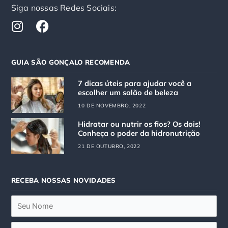
Siga nossas Redes Sociais:
I
F
n
a
s
c
t
e
GUIA SÃO GONÇALO RECOMENDA
a
b
g
o
7 dicas úteis para ajudar você a
r
o
escolher um salão de beleza
a
k
10 DE NOVEMBRO, 2022
m
Hidratar ou nutrir os fios? Os dois!
Conheça o poder da hidronutrição
21 DE OUTUBRO, 2022
RECEBA NOSSAS NOVIDADES