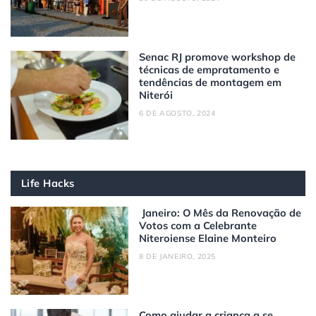
Senac RJ promove workshop de
técnicas de empratamento e
tendências de montagem em
Niterói
6 DE AGOSTO, 2024
Life Hacks
Janeiro: O Mês da Renovação de
Votos com a Celebrante
Niteroiense Elaine Monteiro
8 DE JANEIRO, 2025
Como ajudar a criança a se