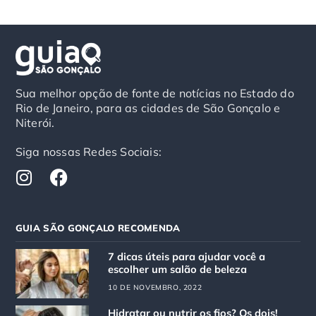
Sua melhor opção de fonte de notícias no Estado do
Rio de Janeiro, para as cidades de São Gonçalo e
Niterói.
Siga nossas Redes Sociais:
I
F
n
a
s
c
t
e
GUIA SÃO GONÇALO RECOMENDA
a
b
g
o
7 dicas úteis para ajudar você a
r
o
escolher um salão de beleza
a
k
10 DE NOVEMBRO, 2022
m
Hidratar ou nutrir os fios? Os dois!