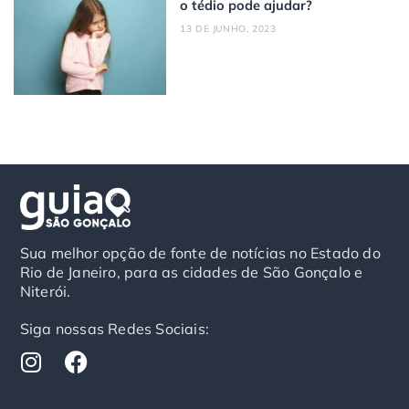
o tédio pode ajudar?
13 DE JUNHO, 2023
Sua melhor opção de fonte de notícias no Estado do
Rio de Janeiro, para as cidades de São Gonçalo e
Niterói.
Siga nossas Redes Sociais:
I
F
n
a
s
c