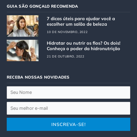
t
e
GUIA SÃO GONÇALO RECOMENDA
a
b
g
o
7 dicas úteis para ajudar você a
r
o
escolher um salão de beleza
a
k
10 DE NOVEMBRO, 2022
m
Hidratar ou nutrir os fios? Os dois!
Conheça o poder da hidronutrição
21 DE OUTUBRO, 2022
RECEBA NOSSAS NOVIDADES