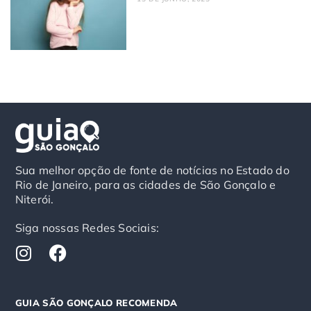
Sua melhor opção de fonte de notícias no Estado do
Rio de Janeiro, para as cidades de São Gonçalo e
Niterói.
Siga nossas Redes Sociais:
I
F
n
a
s
c
t
e
GUIA SÃO GONÇALO RECOMENDA