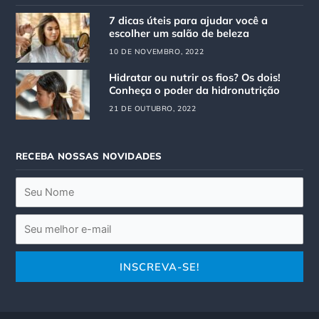
a
b
g
o
7 dicas úteis para ajudar você a
r
o
escolher um salão de beleza
a
k
10 DE NOVEMBRO, 2022
m
Hidratar ou nutrir os fios? Os dois!
Conheça o poder da hidronutrição
21 DE OUTUBRO, 2022
RECEBA NOSSAS NOVIDADES