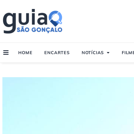
Ir
para
o
conteúdo
HOME
ENCARTES
NOTÍCIAS
FILM