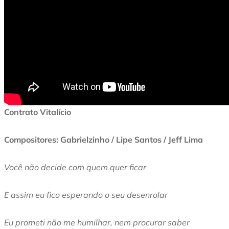
Contrato Vitalício
Compositores: Gabrielzinho / Lipe Santos / Jeff Lima
Você não decide com quem quer ficar
E assim eu fico esperando o seu desenrolar
Eu prometi não me humilhar, nem procurar saber