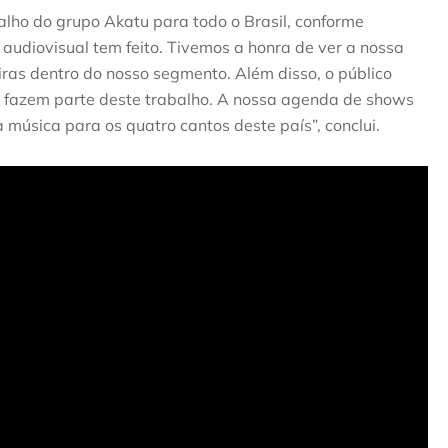
alho do grupo Akatu para todo o Brasil, conforme
 audiovisual tem feito. Tivemos a honra de ver a nossa
ras dentro do nosso segmento. Além disso, o público
e fazem parte deste trabalho. A nossa agenda de shows
a música para os quatro cantos deste país”, conclui.