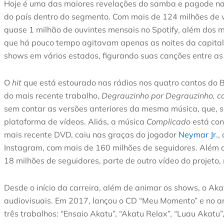
Hoje é uma das maiores revelações do samba e pagode nac
do país dentro do segmento. Com mais de 124 milhões de v
quase 1 milhão de ouvintes mensais no Spotify, além dos m
que há pouco tempo agitavam apenas as noites da capital
shows em vários estados, figurando suas canções entre as 
O
hit
que está estourado nas rádios nos quatro cantos do 
do mais recente trabalho,
Degrauzinho por Degrauzinho, c
sem contar as versões anteriores da mesma música, que,
plataforma de vídeos. Aliás, a música
Complicado
está co
mais recente DVD, caiu nas graças do jogador
Neymar Jr.
,
Instagram, com mais de 160 milhões de seguidores. Além 
18 milhões de seguidores, parte de outro vídeo do projeto
Desde o início da carreira, além de animar os shows, o Ak
audiovisuais. Em 2017, lançou o CD “Meu Momento” e no a
três trabalhos: “Ensaio Akatu”, “Akatu Relax”, “Luau Akatu