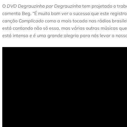
O
DVD Degrauzinho por Degrauzinho
tem projetado o trab
comenta Beg. “É muito bom ver o sucesso que este registro
canção
Complicado
como a mais tocada nas rádios brasilei
está cantando não só essa, mas várias outras músicas qu
está intensa e é uma grande alegria para nós levar a noss