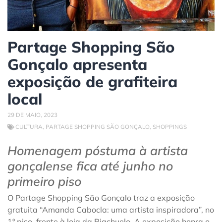
Partage Shopping São
Gonçalo apresenta
exposição de grafiteira
local
29 DE MAIO, 2023
CULTURA
,
PARTAGE SHOPPING SÃO GONÇALO
,
SHOPPINGS
Homenagem póstuma à artista
gonçalense fica até junho no
primeiro piso
O Partage Shopping São Gonçalo traz a exposição
gratuita “Amanda Cabocla: uma artista inspiradora”, no
1º piso, frente à loja da Riachuelo. A exposição honra o