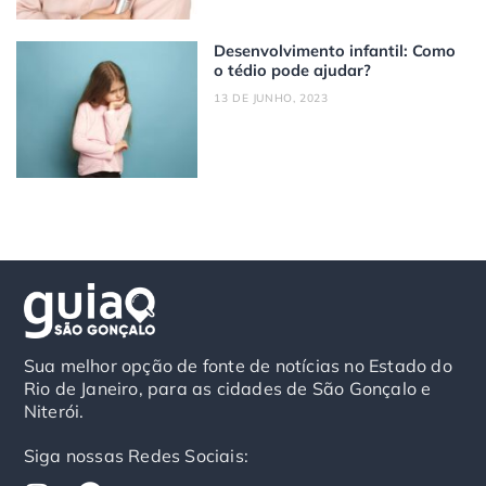
Desenvolvimento infantil: Como
o tédio pode ajudar?
13 DE JUNHO, 2023
Sua melhor opção de fonte de notícias no Estado do
Rio de Janeiro, para as cidades de São Gonçalo e
Niterói.
Siga nossas Redes Sociais:
I
F