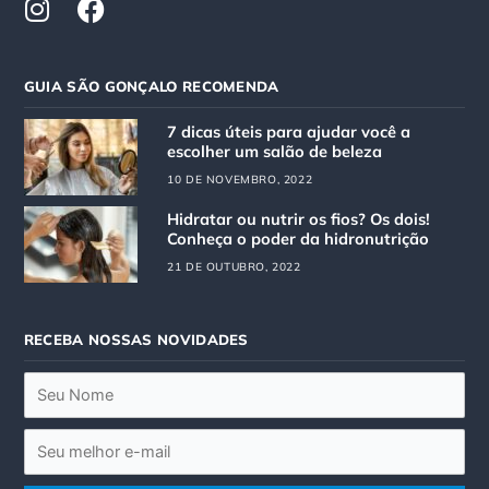
n
a
s
c
t
e
GUIA SÃO GONÇALO RECOMENDA
a
b
g
o
7 dicas úteis para ajudar você a
r
o
escolher um salão de beleza
a
k
10 DE NOVEMBRO, 2022
m
Hidratar ou nutrir os fios? Os dois!
Conheça o poder da hidronutrição
21 DE OUTUBRO, 2022
RECEBA NOSSAS NOVIDADES