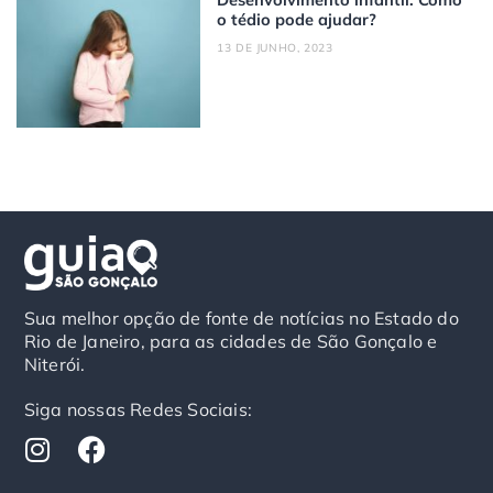
o tédio pode ajudar?
13 DE JUNHO, 2023
Sua melhor opção de fonte de notícias no Estado do
Rio de Janeiro, para as cidades de São Gonçalo e
Niterói.
Siga nossas Redes Sociais:
I
F
n
a
s
c