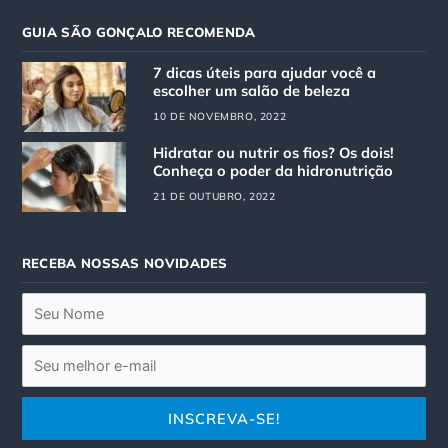
t
e
GUIA SÃO GONÇALO RECOMENDA
a
b
g
o
7 dicas úteis para ajudar você a
r
o
escolher um salão de beleza
a
k
10 DE NOVEMBRO, 2022
m
Hidratar ou nutrir os fios? Os dois!
Conheça o poder da hidronutrição
21 DE OUTUBRO, 2022
RECEBA NOSSAS NOVIDADES