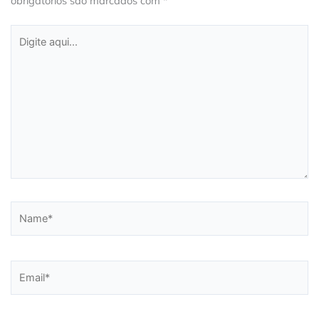
obrigatórios são marcados com
*
Digite
aqui...
Name*
Email*