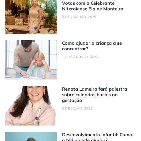
Votos com a Celebrante
Niteroiense Elaine Monteiro
8 DE JANEIRO, 2025
Como ajudar a criança a se
concentrar?
11 DE AGOSTO, 2023
Renata Lameira fará palestra
sobre cuidados bucais na
gestação
3 DE JULHO, 2023
Desenvolvimento infantil: Como
o tédio pode ajudar?