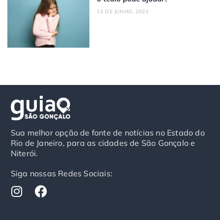
13 DE JUNHO, 2023
Sua melhor opção de fonte de notícias no Estado do
Rio de Janeiro, para as cidades de São Gonçalo e
Niterói.
Siga nossas Redes Sociais:
I
F
n
a
s
c