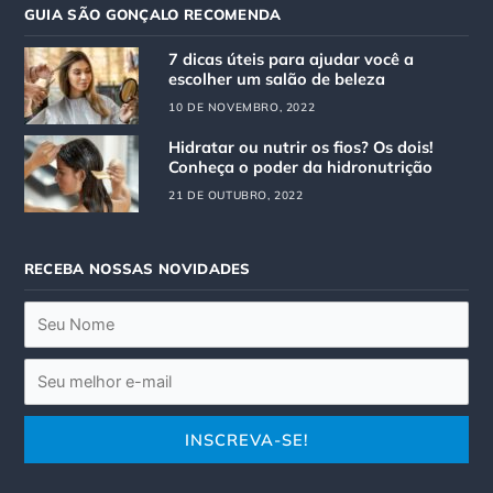
t
e
GUIA SÃO GONÇALO RECOMENDA
a
b
g
o
7 dicas úteis para ajudar você a
r
o
escolher um salão de beleza
a
k
10 DE NOVEMBRO, 2022
m
Hidratar ou nutrir os fios? Os dois!
Conheça o poder da hidronutrição
21 DE OUTUBRO, 2022
RECEBA NOSSAS NOVIDADES