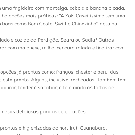
em uma frigideira com manteiga, cebola e banana picada.
 há opções mais práticas: “A Yoki Caseiríssimo tem uma
 boas como Bom Gosto, Swift e Chinezinho”, detalha.
fiado e cozido da Perdigão, Seara ou Sadia? Outras
ar com maionese, milho, cenoura ralada e finalizar com
pções já prontas como: frangos, chester e peru, das
e está pronto. Alguns, inclusive, recheados. Também tem
ourar; tender é só fatiar; e tem ainda as tortas de
esas deliciosas para as celebrações:
prontas e higienizadas do hortifruti Guanabara.