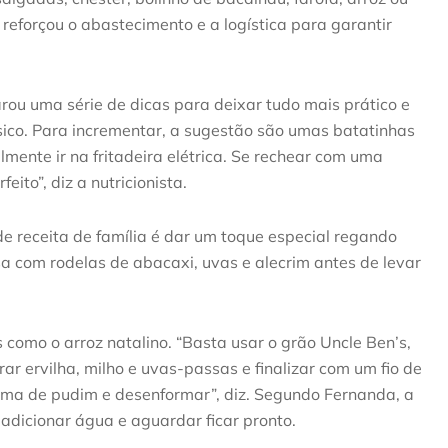
 reforçou o abastecimento e a logística para garantir
ou uma série de dicas para deixar tudo mais prático e
sico. Para incrementar, a sugestão são umas batatinhas
ente ir na fritadeira elétrica. Se rechear com uma
eito”, diz a nutricionista.
e receita de família é dar um toque especial regando
sa com rodelas de abacaxi, uvas e alecrim antes de levar
mo o arroz natalino. “Basta usar o grão Uncle Ben’s,
r ervilha, milho e uvas-passas e finalizar com um fio de
orma de pudim e desenformar”, diz. Segundo Fernanda, a
adicionar água e aguardar ficar pronto.