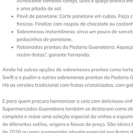
Acrescente tomates-cereja, uvas e queijo branco em 
e uma pitada de sal.
Pavê de panetone: Corte panetone em cubos. Faça c
frescas. Finalize com raspas de chocolate ou castan
Sobremesas instantâneas: sirva um pouco de sorvete
pedacinhos de panetone.
Rabanadas prontas da Padaria Guanabara: Aqueça e 
recém-feitas”, garante Fernanda.
Ainda há outras opções de sobremesas prontas como torta
Swift e o pudim e outras sobremesas prontas da Padaria 
Há as versões tradicional com frutas cristalizadas, com g
E para quem procura harmonizar a ceia com deliciosos vin
Supermercados Guanabara também se destacam como óti
completa e reúne uma seleção especial de vinhos e espuma
de diferentes estilos, origens e faixas de preço. São idei
de 2026 ou para surpreender alguém especial nas festas d