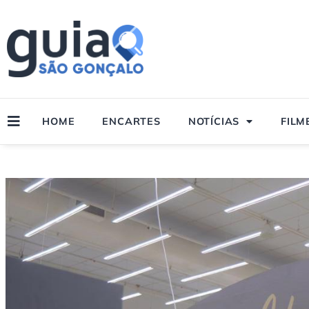
Ir
para
o
conteúdo
HOME
ENCARTES
NOTÍCIAS
FILM