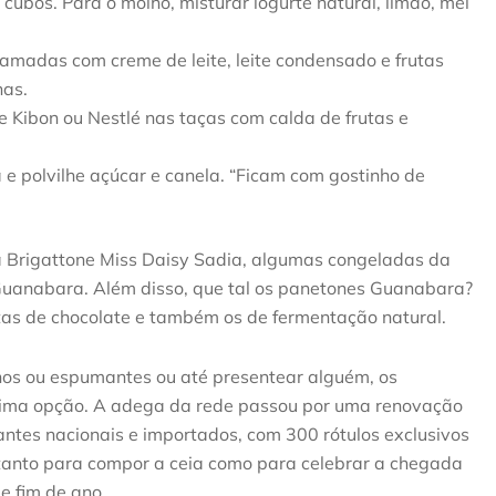
cubos. Para o molho, misturar iogurte natural, limão, mel
amadas com creme de leite, leite condensado e frutas
has.
 Kibon ou Nestlé nas taças com calda de frutas e
polvilhe açúcar e canela. “Ficam com gostinho de
 Brigattone Miss Daisy Sadia, algumas congeladas da
Guanabara. Além disso, que tal os panetones Guanabara?
otas de chocolate e também os de fermentação natural.
hos ou espumantes ou até presentear alguém, os
ma opção. A adega da rede passou por uma renovação
ntes nacionais e importados, com 300 rótulos exclusivos
as tanto para compor a ceia como para celebrar a chegada
e fim de ano.