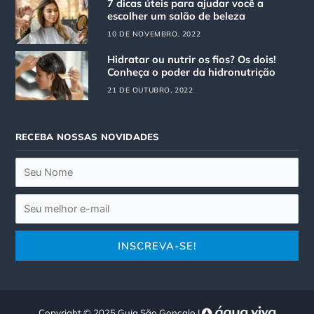
g
o
7 dicas úteis para ajudar você a
r
o
escolher um salão de beleza
a
k
10 DE NOVEMBRO, 2022
m
Hidratar ou nutrir os fios? Os dois!
Conheça o poder da hidronutrição
21 DE OUTUBRO, 2022
RECEBA NOSSAS NOVIDADES
Copyright © 2025 Guia São Gonçalo |