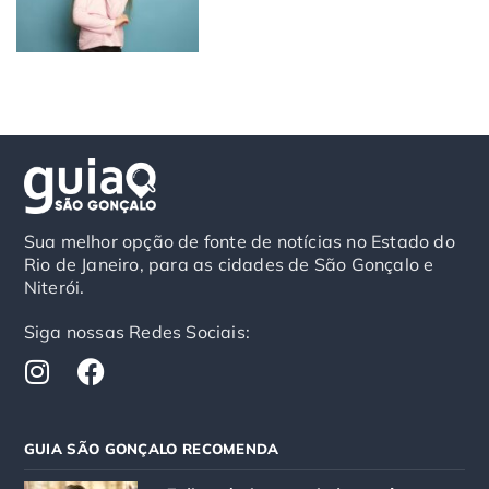
Sua melhor opção de fonte de notícias no Estado do
Rio de Janeiro, para as cidades de São Gonçalo e
Niterói.
Siga nossas Redes Sociais:
I
F
n
a
s
c
t
e
GUIA SÃO GONÇALO RECOMENDA
a
b