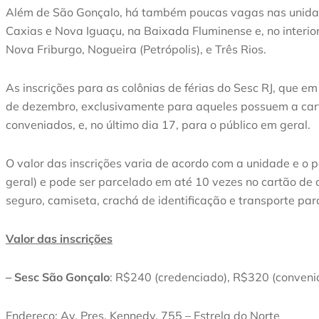
Além de São Gonçalo, há também poucas vagas nas unida
Caxias e Nova Iguaçu, na Baixada Fluminense e, no interio
Nova Friburgo, Nogueira (Petrópolis), e Três Rios.
As inscrições para as colônias de férias do Sesc RJ, que e
de dezembro, exclusivamente para aqueles possuem a cart
conveniados, e, no último dia 17, para o público em geral.
O valor das inscrições varia de acordo com a unidade e o p
geral) e pode ser parcelado em até 10 vezes no cartão de c
seguro, camiseta, crachá de identificação e transporte par
Valor das inscrições
– Sesc São Gonçalo
: R$240 (credenciado), R$320 (conveni
Endereço: Av. Pres. Kennedy, 755 – Estrela do Norte