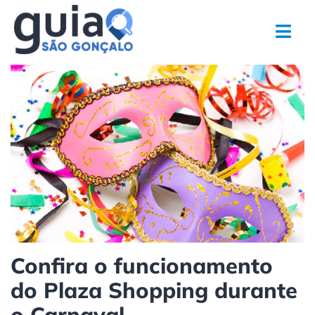
Ir
para
o
conteúdo
Confira o funcionamento
do Plaza Shopping durante
o Carnaval