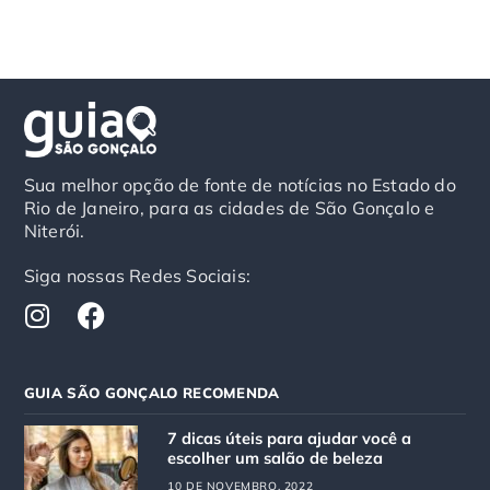
Sua melhor opção de fonte de notícias no Estado do
Rio de Janeiro, para as cidades de São Gonçalo e
Niterói.
Siga nossas Redes Sociais:
I
F
n
a
s
c
t
e
GUIA SÃO GONÇALO RECOMENDA
a
b
g
o
7 dicas úteis para ajudar você a
r
o
escolher um salão de beleza
a
k
10 DE NOVEMBRO, 2022