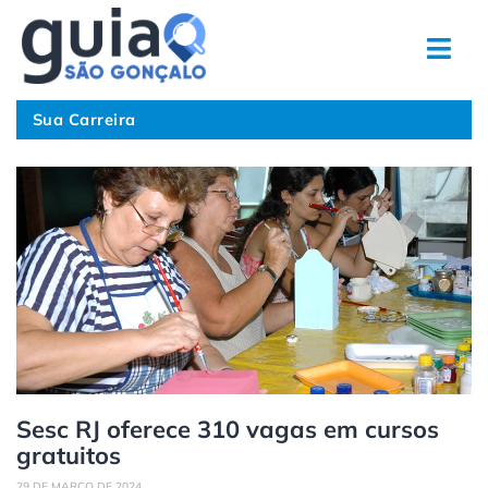
Ir
para
o
conteúdo
Sua Carreira
Page
Page
Page
Page
Page
Sesc RJ oferece 310 vagas em cursos
gratuitos
29 DE MARÇO DE 2024