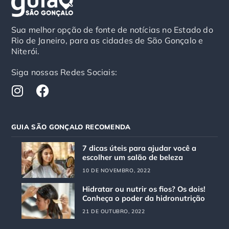
Sua melhor opção de fonte de notícias no Estado do
Rio de Janeiro, para as cidades de São Gonçalo e
Niterói.
Siga nossas Redes Sociais:
I
F
n
a
s
c
t
e
GUIA SÃO GONÇALO RECOMENDA
a
b
g
o
7 dicas úteis para ajudar você a
r
o
escolher um salão de beleza
a
k
10 DE NOVEMBRO, 2022
m
Hidratar ou nutrir os fios? Os dois!
Conheça o poder da hidronutrição
21 DE OUTUBRO, 2022